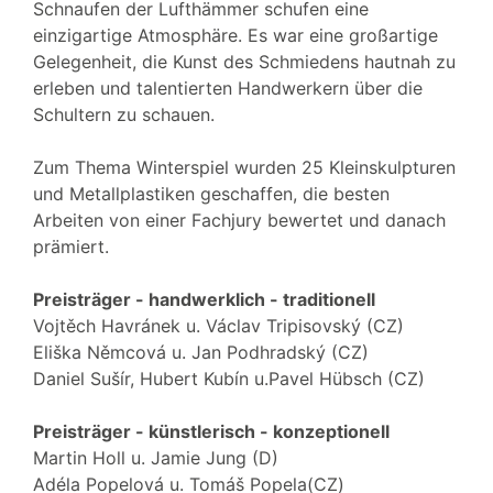
Schnaufen der Lufthämmer schufen eine
einzigartige Atmosphäre. Es war eine großartige
Gelegenheit, die Kunst des Schmiedens hautnah zu
erleben und talentierten Handwerkern über die
Schultern zu schauen.
Zum Thema Winterspiel wurden 25 Kleinskulpturen
und Metallplastiken geschaffen, die besten
Arbeiten von einer Fachjury bewertet und danach
prämiert.
Preisträger - handwerklich - traditionell
Vojtěch Havránek u. Václav Tripisovský (CZ)
Eliška Němcová u. Jan Podhradský (CZ)
Daniel Sušír, Hubert Kubín u.Pavel Hübsch (CZ)
Preisträger - künstlerisch - konzeptionell
Martin Holl u. Jamie Jung (D)
Adéla Popelová u. Tomáš Popela(CZ)